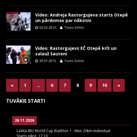
Video: Andreja Rastorgujeva starts Otepē
un pārdomas par nākotni
02.02.2015
Toms Zvīnis
Video: Rastorgujevs EČ Otepē krīt un
salauž šauteni
29.01.2015
Toms Zvīnis
«
1
…
6
7
8
9
10
»
TUVĀKIE STARTI
26.11.2026
LaVita IBU World Cup Biathlon 1 - Men 20km Individual
Starts plkst.
17:10