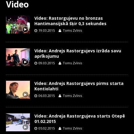
Video
Video: Rastorgujevu no bronzas
Hantimansijskā šķir 0,3 sekundes
19.03.2015
Toms Zvīnis
Video: Andrejs Rastorgujevs izrāda savu
aprīkojumu
09.03.2015
Toms Zvīnis
Video: Andrejs Rastorgujevs pirms starta
Kontiolahti
06.03.2015
Toms Zvīnis
Video: Andreja Rastorgujeva starts Otepē
01.02.2015
05.02.2015
Toms Zvīnis